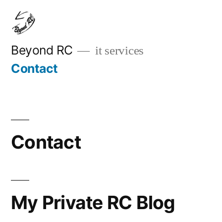
Przejdź
do
treści
Beyond RC
it services
Contact
Contact
My Private RC Blog